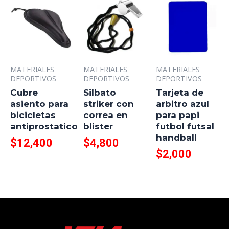
MATERIALES
MATERIALES
MATERIALES
DEPORTIVOS
DEPORTIVOS
DEPORTIVOS
Cubre
Silbato
Tarjeta de
asiento para
striker con
arbitro azul
bicicletas
correa en
para papi
antiprostatico
blister
futbol futsal
handball
$
12,400
$
4,800
$
2,000