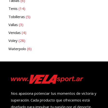
Tablas
6
Tenis
14
Tobilleras
5
Vallas
3
Vendas
4
Voley
28
Waterpolo
6
Nos apasiona potenciar tus momentos de victoria y
superación. Cada producto que ofrecemos está
diseñado para impulsar tu pasión por el deporte,