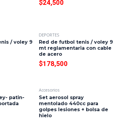
$
24,500
DEPORTES
nis / voley 9
Red de futbol tenis / voley 9
mt reglamentaria con cable
de acero
$
178,500
Accesorios
ey- patin-
Set aerosol spray
mportada
mentolado 440cc para
golpes lesiones + bolsa de
hielo