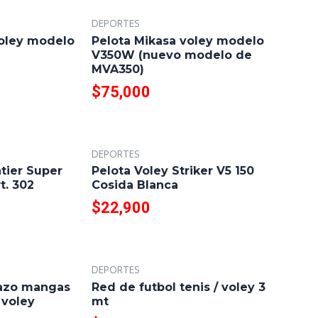
DEPORTES
voley modelo
Pelota Mikasa voley modelo
V350W (nuevo modelo de
MVA350)
$
75,000
DEPORTES
ntier Super
Pelota Voley Striker V5 150
t. 302
Cosida Blanca
$
22,900
DEPORTES
razo mangas
Red de futbol tenis / voley 3
 voley
mt