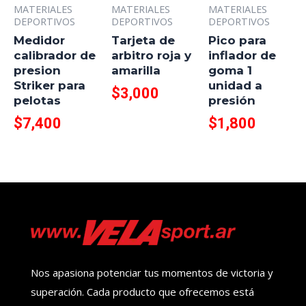
MATERIALES
MATERIALES
MATERIALES
DEPORTIVOS
DEPORTIVOS
DEPORTIVOS
Medidor
Tarjeta de
Pico para
calibrador de
arbitro roja y
inflador de
presion
amarilla
goma 1
Striker para
unidad a
$
3,000
pelotas
presión
$
7,400
$
1,800
Nos apasiona potenciar tus momentos de victoria y
superación. Cada producto que ofrecemos está