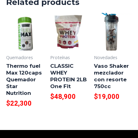
Related products
Quemadores
Proteínas
Novedades
Thermo fuel
CLASSIC
Vaso Shaker
Max 120caps
WHEY
mezclador
Quemador
PROTEIN 2LB
con resorte
Star
One Fit
750cc
Nutrition
$
48,900
$
19,000
$
22,300