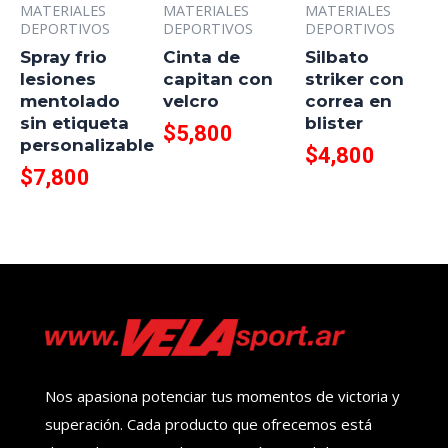
MATERIALES
MATERIALES
MATERIALES
DEPORTIVOS
DEPORTIVOS
DEPORTIVOS
Spray frio
Cinta de
Silbato
lesiones
capitan con
striker con
mentolado
velcro
correa en
sin etiqueta
blister
$
5,800
personalizable
$
4,800
$
7,800
Nos apasiona potenciar tus momentos de victoria y
superación. Cada producto que ofrecemos está