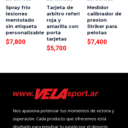
Spray frio
Tarjeta de
Medidor
lesiones
arbitro referi
calibrador de
mentolado
roja y
presion
sin etiqueta
amarilla con
Striker para
personalizable
porta
pelotas
tarjetas
$
7,800
$
7,400
$
5,700
Nos apasiona potenciar tus momentos de victoria y
superación. Cada producto que ofrecemos está
diseñado para impulsar tu pasión por el deporte,