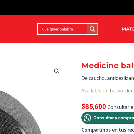
MATE
Medicine bal
De caucho, antideslizan
Available on backorder
$
85,600
Consultar e
Consultar y compra
Compartinos en tus re