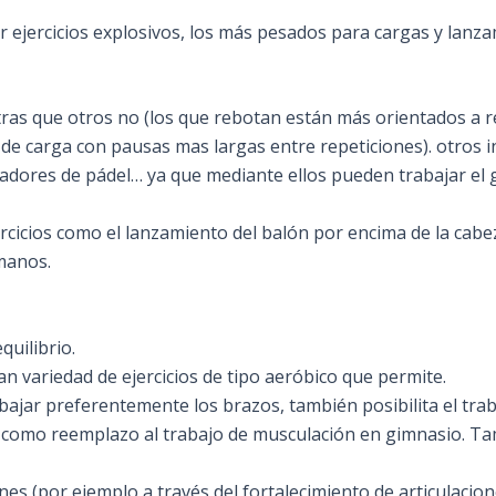
r ejercicios explosivos, los más pesados para cargas y lanza
s que otros no (los que rebotan están más orientados a rea
de carga con pausas mas largas entre repeticiones). otros in
ugadores de pádel… ya que mediante ellos pueden trabajar el
cicios como el lanzamiento del balón por encima de la cabe
manos.
quilibrio.
an variedad de ejercicios de tipo aeróbico que permite.
bajar preferentemente los brazos, también posibilita el tra
an como reemplazo al trabajo de musculación en gimnasio. Ta
nes (por ejemplo a través del fortalecimiento de articulacion