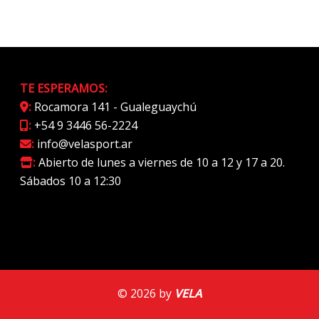
TE ESPERAMOS:
:
Rocamora 141 - Gualeguaychú
:
+54 9 3446 56-2224
:
info@velasport.ar
:
Abierto de lunes a viernes de 10 a 12 y 17 a 20.
Sábados 10 a 12:30
© 2026 by
VELA