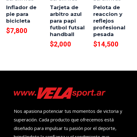
Inflador de
Tarjeta de
Pelota de
pie para
arbitro azul
reaccion y
bicicleta
para papi
reflejos
futbol futsal
profesional
$
7,800
handball
pesada
$
2,000
$
14,500
Nos apasiona potenciar tus momentos de victoria y
superación. Cada producto que ofrecemos está
diseñado para impulsar tu pasión por el deporte,
brindándote la confianza y el rendimiento que