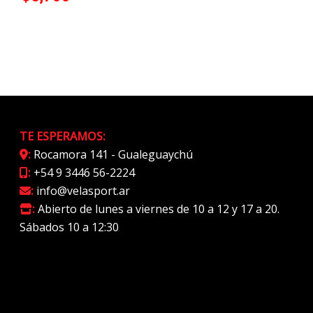
TE ESPERAMOS:
:
Rocamora 141 - Gualeguaychú
:
+54 9 3446 56-2224
:
info@velasport.ar
:
Abierto de lunes a viernes de 10 a 12 y 17 a 20.
Sábados 10 a 12:30