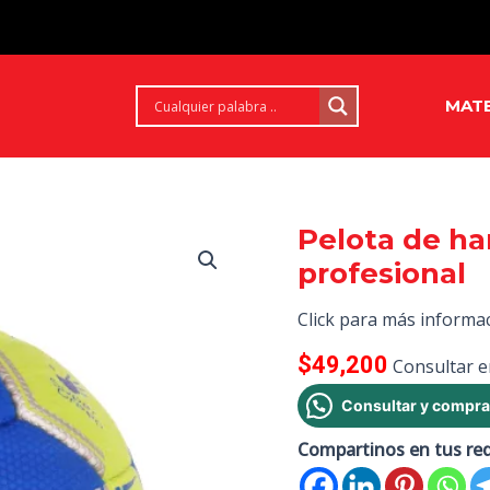
MATE
Pelota de ha
profesional
Click para más informa
$
49,200
Consultar e
Consultar y compra
Compartinos en tus re