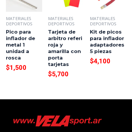
MATERIALES
MATERIALES
MATERIALES
DEPORTIVOS
DEPORTIVOS
DEPORTIVOS
Pico para
Tarjeta de
Kit de picos
inflador de
arbitro referi
para inflador
metal 1
roja y
adaptadores
unidad a
amarilla con
5 piezas
rosca
porta
$
4,100
tarjetas
$
1,500
$
5,700