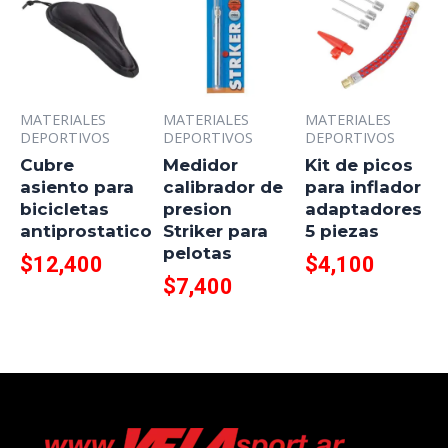
MATERIALES
MATERIALES
MATERIALES
DEPORTIVOS
DEPORTIVOS
DEPORTIVOS
Cubre
Medidor
Kit de picos
asiento para
calibrador de
para inflador
bicicletas
presion
adaptadores
antiprostatico
Striker para
5 piezas
pelotas
$
12,400
$
4,100
$
7,400