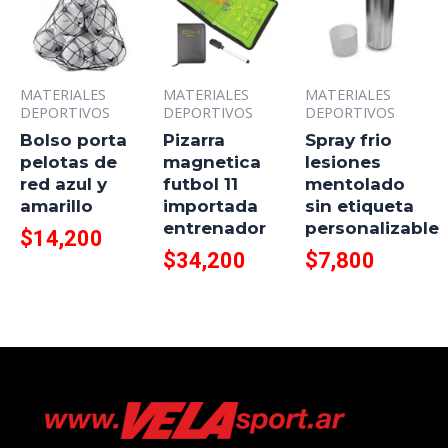
MATERIALES
MATERIALES
MATERIALES
DEPORTIVOS
DEPORTIVOS
DEPORTIVOS
Bolso porta
Pizarra
Spray frio
pelotas de
magnetica
lesiones
red azul y
futbol 11
mentolado
amarillo
importada
sin etiqueta
entrenador
personalizable
$
14,200
$
34,200
$
7,800