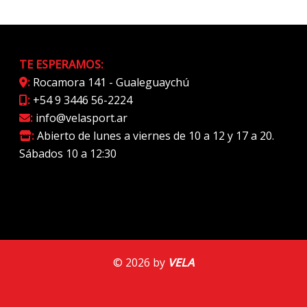
TE ESPERAMOS:
:
Rocamora 141 - Gualeguaychú
:
+54 9 3446 56-2224
:
info@velasport.ar
:
Abierto de lunes a viernes de 10 a 12 y 17 a 20.
Sábados 10 a 12:30
© 2026 by
VELA