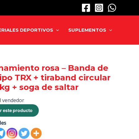
RIALES DEPORTIVOS
SUPLEMENTOS
namiento rosa – Banda de
ipo TRX + tiraband circular
1 kg + soga de saltar
l vendedor
r este producto
des