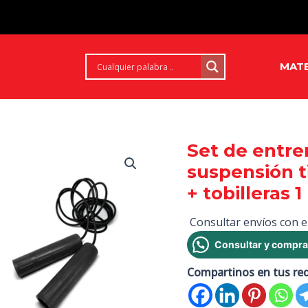
MATE
Set de entre
suspensión t
+ tobilleras 
Consultar envíos con e
Consultar y compra
Compartinos en tus re