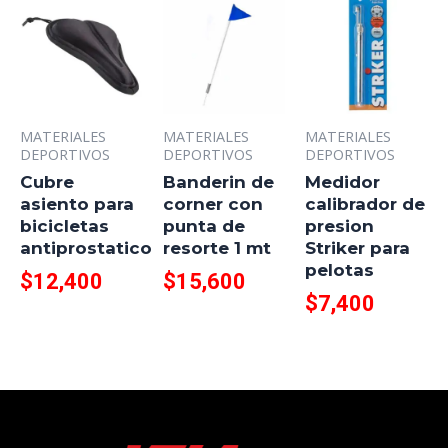
MATERIALES
MATERIALES
MATERIALES
DEPORTIVOS
DEPORTIVOS
DEPORTIVOS
Cubre
Banderin de
Medidor
asiento para
corner con
calibrador de
bicicletas
punta de
presion
antiprostatico
resorte 1 mt
Striker para
pelotas
$
12,400
$
15,600
$
7,400