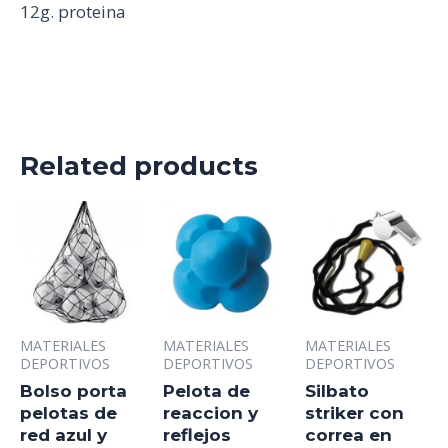
12g. proteina
Related products
MATERIALES
MATERIALES
MATERIALES
DEPORTIVOS
DEPORTIVOS
DEPORTIVOS
Bolso porta
Pelota de
Silbato
pelotas de
reaccion y
striker con
red azul y
reflejos
correa en