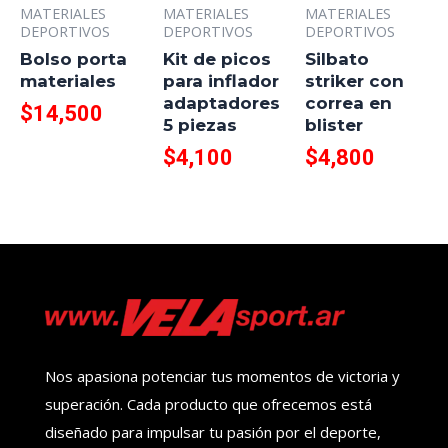
MATERIALES
MATERIALES
MATERIALES
DEPORTIVOS
DEPORTIVOS
DEPORTIVOS
Bolso porta
Kit de picos
Silbato
materiales
para inflador
striker con
adaptadores
correa en
$
14,500
5 piezas
blister
$
4,100
$
4,800
Nos apasiona potenciar tus momentos de victoria y
superación. Cada producto que ofrecemos está
diseñado para impulsar tu pasión por el deporte,