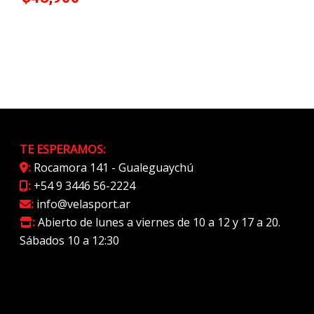
TE ESPERAMOS:
:
Rocamora 141 - Gualeguaychú
:
+54 9 3446 56-2224
:
info@velasport.ar
:
Abierto de lunes a viernes de 10 a 12 y 17 a 20.
Sábados 10 a 12:30