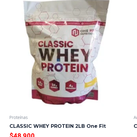
Proteínas
A
CLASSIC WHEY PROTEIN 2LB One Fit
C
$
48,900