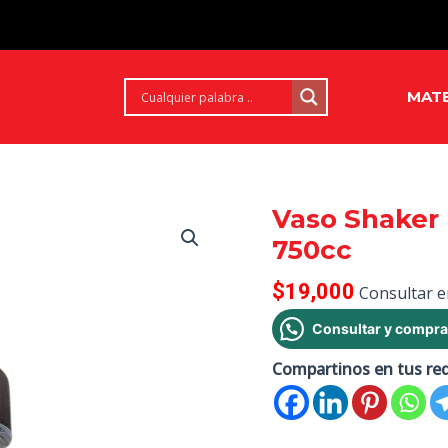
MATE
Vaso Shaker 
750cc
$
19,000
Consultar e
Consultar y compra
Compartinos en tus re