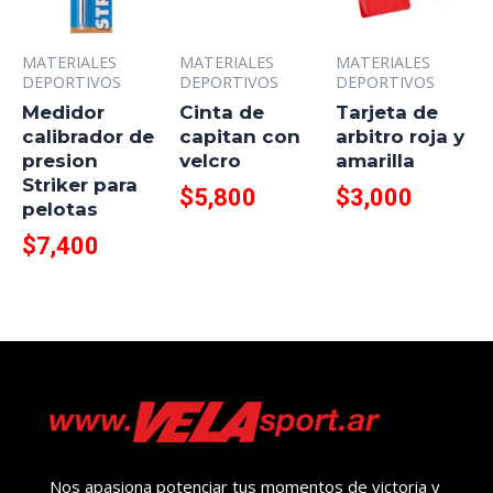
MATERIALES
MATERIALES
MATERIALES
DEPORTIVOS
DEPORTIVOS
DEPORTIVOS
Medidor
Cinta de
Tarjeta de
calibrador de
capitan con
arbitro roja y
presion
velcro
amarilla
Striker para
$
5,800
$
3,000
pelotas
$
7,400
Nos apasiona potenciar tus momentos de victoria y