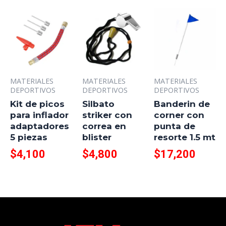
MATERIALES
MATERIALES
MATERIALES
DEPORTIVOS
DEPORTIVOS
DEPORTIVOS
Kit de picos
Silbato
Banderin de
para inflador
striker con
corner con
adaptadores
correa en
punta de
5 piezas
blister
resorte 1.5 mt
$
4,100
$
4,800
$
17,200