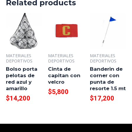
Related products
MATERIALES
MATERIALES
MATERIALES
DEPORTIVOS
DEPORTIVOS
DEPORTIVOS
Bolso porta
Cinta de
Banderin de
pelotas de
capitan con
corner con
red azul y
velcro
punta de
amarillo
resorte 1.5 mt
$
5,800
$
14,200
$
17,200