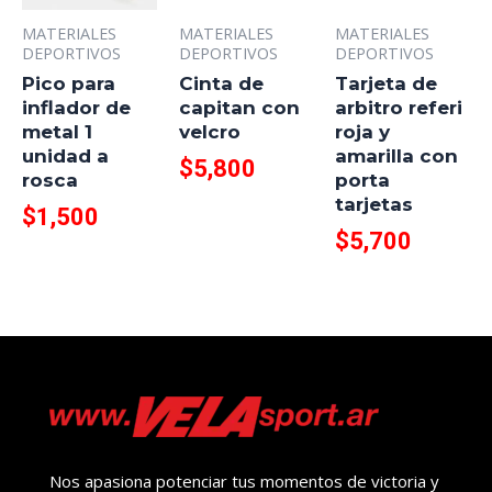
MATERIALES
MATERIALES
MATERIALES
DEPORTIVOS
DEPORTIVOS
DEPORTIVOS
Pico para
Cinta de
Tarjeta de
inflador de
capitan con
arbitro referi
metal 1
velcro
roja y
unidad a
amarilla con
$
5,800
rosca
porta
tarjetas
$
1,500
$
5,700
Nos apasiona potenciar tus momentos de victoria y