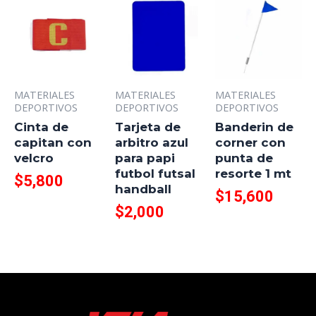
MATERIALES
MATERIALES
MATERIALES
DEPORTIVOS
DEPORTIVOS
DEPORTIVOS
Cinta de
Tarjeta de
Banderin de
capitan con
arbitro azul
corner con
velcro
para papi
punta de
futbol futsal
resorte 1 mt
$
5,800
handball
$
15,600
$
2,000