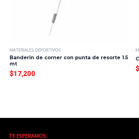
MATERIALES DEPORTIVOS
M
Banderin de corner con punta de resorte 1.5
C
mt
$
17,200
TE ESPERAMOS: