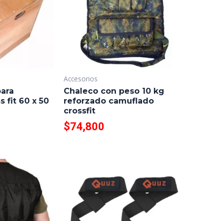
Accesorios
para
Chaleco con peso 10 kg
s fit 60 x 50
reforzado camuflado
crossfit
$
74,800