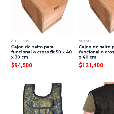
Accesorios
Accesorios
Cajon de salto para
Cajon de salto 
funcional o cross fit 50 x 40
funcional o cros
x 30 cm
x 40 cm
$
94,500
$
121,400