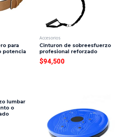
Accesorios
ro para
Cinturon de sobreesfuerzo
o potencia
profesional reforzado
$
94,500
rzo lumbar
ento o
zado