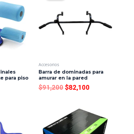
was:
is:
$91,200.
$82,100.
Accesorios
inales
Barra de dominadas para
te para piso
amurar en la pared
$
91,200
$
82,100