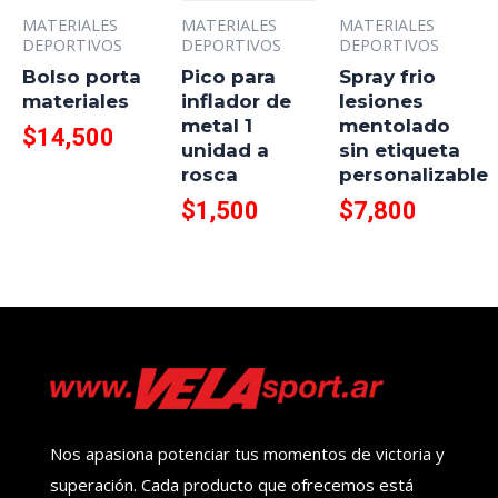
MATERIALES
MATERIALES
MATERIALES
DEPORTIVOS
DEPORTIVOS
DEPORTIVOS
Bolso porta
Pico para
Spray frio
materiales
inflador de
lesiones
metal 1
mentolado
$
14,500
unidad a
sin etiqueta
rosca
personalizable
$
1,500
$
7,800
Nos apasiona potenciar tus momentos de victoria y
superación. Cada producto que ofrecemos está