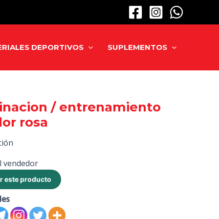
RIALES DEPORTIVOS
SUPLEMENTOS
inacion / entrenamiento
or rosa
ción
l vendedor
r este producto
des