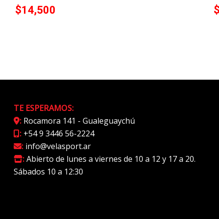
$
14,500
TE ESPERAMOS:
:
Rocamora 141 - Gualeguaychú
:
+54 9 3446 56-2224
:
info@velasport.ar
:
Abierto de lunes a viernes de 10 a 12 y 17 a 20.
Sábados 10 a 12:30