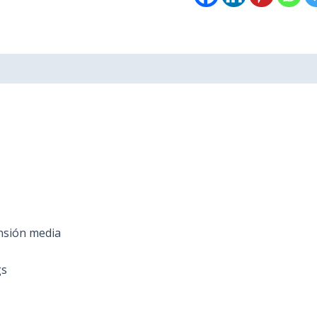
0)
ensión media
gs