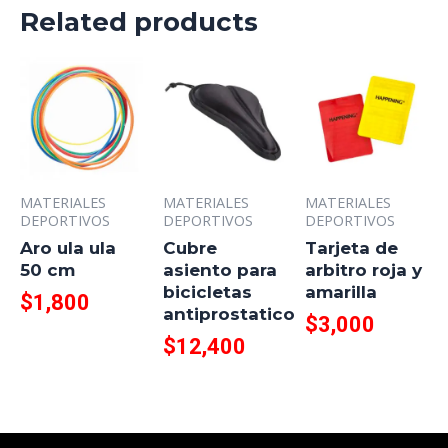
Related products
MATERIALES
MATERIALES
MATERIALES
DEPORTIVOS
DEPORTIVOS
DEPORTIVOS
Aro ula ula
Cubre
Tarjeta de
50 cm
asiento para
arbitro roja y
bicicletas
amarilla
$
1,800
antiprostatico
$
3,000
$
12,400