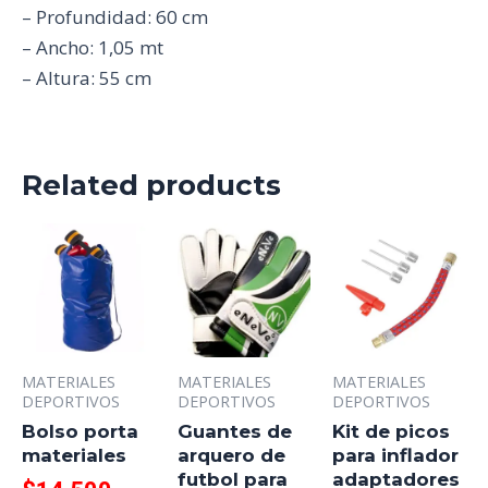
– Profundidad: 60 cm
– Ancho: 1,05 mt
– Altura: 55 cm
Related products
MATERIALES
MATERIALES
MATERIALES
DEPORTIVOS
DEPORTIVOS
DEPORTIVOS
Bolso porta
Guantes de
Kit de picos
materiales
arquero de
para inflador
futbol para
adaptadores