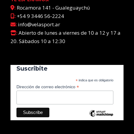
:
Rocamora 141 - Gualeguaychú
:
+54 9 3446 56-2224
:
info@velasport.ar
:
Abierto de lunes a viernes de 10 a 12 y 17 a
20. Sábados 10 a 12:30
Suscribite
*
indica que es obligatorio
*
Dirección de correo electrónico