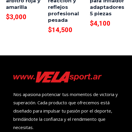
arbitro roja y
reaccion y
para inflador
amarilla
reflejos
adaptadores
profesional
5 piezas
$
3,000
pesada
$
4,100
$
14,500
Nos apasiona potenciar tus momentos de victoria y
superación. Cada producto que ofrecemos está
diseñado para impulsar tu pasión por el deporte,
brindándote la confianza y el rendimiento que
necesitas.