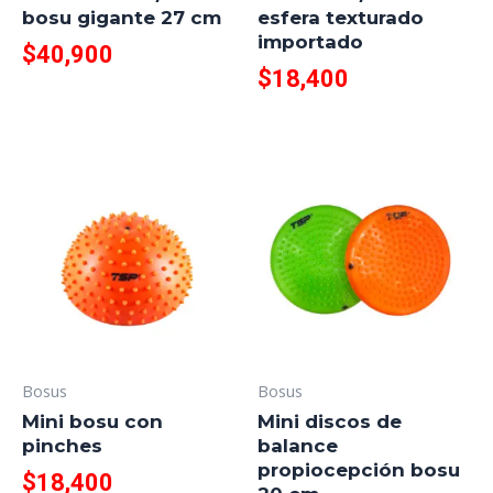
bosu gigante 27 cm
esfera texturado
importado
$
40,900
$
18,400
Bosus
Bosus
Mini bosu con
Mini discos de
pinches
balance
propiocepción bosu
$
18,400