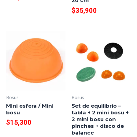
20 cm
$
35,900
Bosus
Bosus
Mini esfera / Mini
Set de equilibrio –
bosu
tabla + 2 mini bosu +
2 mini bosu con
$
15,300
pinches + disco de
balance