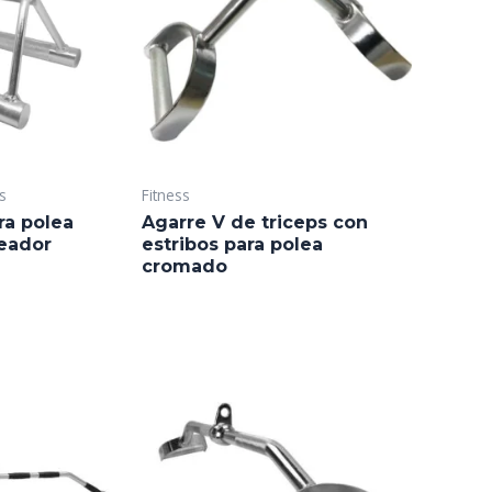
s
Fitness
ra polea
Agarre V de triceps con
eador
estribos para polea
cromado