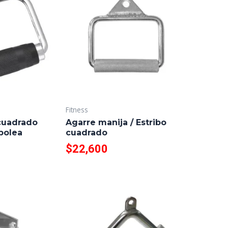
Fitness
 cuadrado
Agarre manija / Estribo
polea
cuadrado
$
22,600