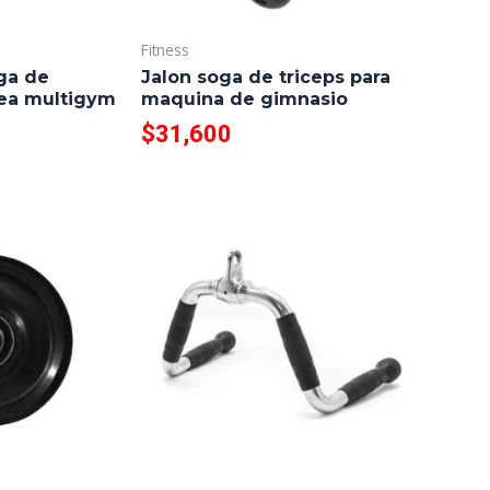
Fitness
ga de
Jalon soga de triceps para
lea multigym
maquina de gimnasio
$
31,600