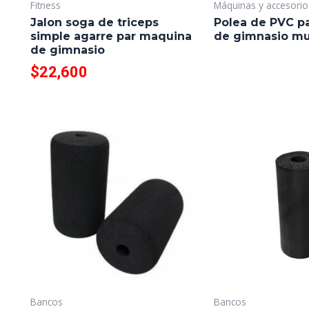
Fitness
Máquinas y accesorio
Jalon soga de triceps
Polea de PVC p
simple agarre par maquina
de gimnasio m
de gimnasio
$
22,600
Bancos
Bancos